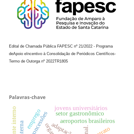
Edital de Chamada Pública FAPESC nº 21/2022
-
Programa
de
Apoio e
Incentivo à Consolidação de Periódicos
Científicos
-
Termo de Outorga nº
2022TR1805
Palavras-chave
jovens universitários
cliente interno
emprego
concessões
setor gastronômico
aeroportos brasileiros
adaptação
contrato