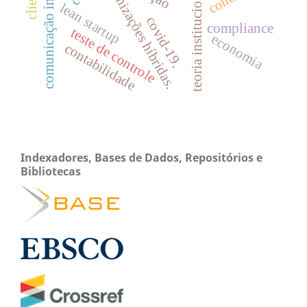
comunicação interna
organizações híbridas.
teoria institucional.
lean startup
covid-19.
compliance
teste de controle
economia
contabilidade
Indexadores, Bases de Dados, Repositórios e
Bibliotecas