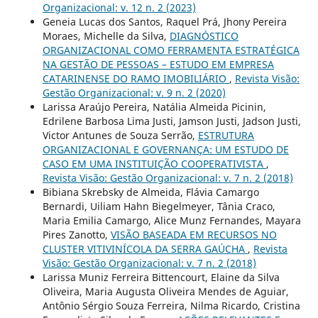
Organizacional: v. 12 n. 2 (2023)
Geneia Lucas dos Santos, Raquel Prá, Jhony Pereira
Moraes, Michelle da Silva,
DIAGNÓSTICO
ORGANIZACIONAL COMO FERRAMENTA ESTRATÉGICA
NA GESTÃO DE PESSOAS – ESTUDO EM EMPRESA
CATARINENSE DO RAMO IMOBILIÁRIO
,
Revista Visão:
Gestão Organizacional: v. 9 n. 2 (2020)
Larissa Araújo Pereira, Natália Almeida Picinin,
Edrilene Barbosa Lima Justi, Jamson Justi, Jadson Justi,
Victor Antunes de Souza Serrão,
ESTRUTURA
ORGANIZACIONAL E GOVERNANÇA: UM ESTUDO DE
CASO EM UMA INSTITUIÇÃO COOPERATIVISTA
,
Revista Visão: Gestão Organizacional: v. 7 n. 2 (2018)
Bibiana Skrebsky de Almeida, Flávia Camargo
Bernardi, Uiliam Hahn Biegelmeyer, Tânia Craco,
Maria Emilia Camargo, Alice Munz Fernandes, Mayara
Pires Zanotto,
VISÃO BASEADA EM RECURSOS NO
CLUSTER VITIVINÍCOLA DA SERRA GAÚCHA
,
Revista
Visão: Gestão Organizacional: v. 7 n. 2 (2018)
Larissa Muniz Ferreira Bittencourt, Elaine da Silva
Oliveira, Maria Augusta Oliveira Mendes de Aguiar,
Antônio Sérgio Souza Ferreira, Nilma Ricardo, Cristina