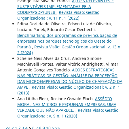
Evangelista Silva da Franca,
AÇÕES RELEVANTES E
SUSTENTÁVEIS IMPLEMENTADAS PELA
CODEP/PGDP/UNEB
,
Revista Visão: Gestão
Organizacional: v. 11 n. 1 (2022)
Edina Dorilda de Oliveira, Edson Luiz de Oliveira,
Luciano Panek, Eduardo Cesar Dechechi,
Benchmarking dos programas de pré-incubação de
empresas nos parques tecnológicos do Oeste do
Paraná
,
Revista Visão: Gestão Organizacional: v. 13 n.
2 (2024)
Scheine Neis Alves da Cruz, Andréa Simone
Machiavelli Pontes, Valter Vitório Andrighetti, Vilmar
Antonio Gonçalves Tondolo,
AÇÕES ESTRATÉGICAS
NAS PRÁTICAS DE GESTÃO: ANÁLISE DA PERCEPÇÃO
DAS MICROEMPRESAS DO NÚCLEO DE CHAPEAÇÃO DA
AMPE
,
Revista Visão: Gestão Organizacional: v. 2 n. 1
(2013)
Ana Litilha Fleck, Rosiane Oswald Flach,
ASSÉDIO
MORAL NAS MICROS E PEQUENAS EMPRESAS: UMA
VERDADE QUE NÃO APARECE.
,
Revista Visão: Gestão
Organizacional: v. 9 n. 1 (2020)
<<
<
1
2
3
4
5
6
7
8
9
10
>
>>