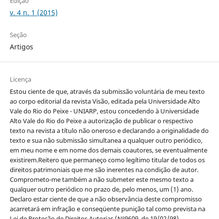
Edição
v. 4 n. 1 (2015)
Seção
Artigos
Licença
Estou ciente de que, através da submissão voluntária de meu texto
ao corpo editorial da revista Visão, editada pela Universidade Alto
Vale do Rio do Peixe - UNIARP, estou concedendo à Universidade
Alto Vale do Rio do Peixe a autorização de publicar o respectivo
texto na revista a título não oneroso e declarando a originalidade do
texto e sua não submissão simultanea a qualquer outro periódico,
em meu nome e em nome dos demais coautores, se eventualmente
existirem.Reitero que permaneço como legítimo titular de todos os
direitos patrimoniais que me são inerentes na condição de autor.
Comprometo-me também a não submeter este mesmo texto a
qualquer outro periódico no prazo de, pelo menos, um (1) ano.
Declaro estar ciente de que a não observância deste compromisso
acarretará em infração e conseqüente punição tal como prevista na
Lei de Proteção de Direitos Autorias (Nº9609, de 19/02/98).