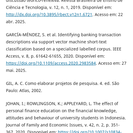
discussão teórico-reflexiva. Revista Brasileira de Ensino de
Ciência e Tecnologia, v. 12, n. 1, 2019. Disponível em:
http://dx.doi.org/10.3895/rbect.v12n1.6721
. Acesso em: 22
abr. 2025.
GARCÍA-MÉNDEZ, S. et al. Identifying banking transaction
descriptions via support vector machine short-text
classification based on a specialized labelled corpus. IEEE
Access, v. 8, p. 61642-61655, 2020. Disponível em:
https://doi.org/10.1109/access.2020.2983584
. Acesso em: 27
mai. 2025.
GIL, A. C. Como elaborar projetos de pesquisa. 4. ed. São
Paulo: Atlas, 2002.
JOHAN, I.; ROWLINGSON, K.; APPLEYARD, L. The effect of
personal finance education on the financial knowledge,
attitudes and behaviour of university students in Indonesia.
Journal of Family and Economic Issues, v. 42, n. 2, p. 351-
367, 2020. Disponível em:
https://doi.org/10.1007/s10834-