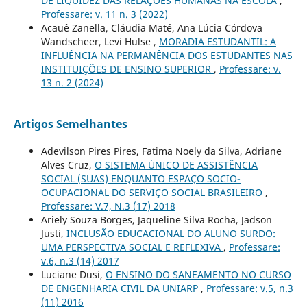
DE LIQUIDEZ DAS RELAÇÕES HUMANAS NA ESCOLA
,
Professare: v. 11 n. 3 (2022)
Acauê Zanella, Cláudia Maté, Ana Lúcia Córdova
Wandscheer, Levi Hulse ,
MORADIA ESTUDANTIL: A
INFLUÊNCIA NA PERMANÊNCIA DOS ESTUDANTES NAS
INSTITUIÇÕES DE ENSINO SUPERIOR
,
Professare: v.
13 n. 2 (2024)
Artigos Semelhantes
Adevilson Pires Pires, Fatima Noely da Silva, Adriane
Alves Cruz,
O SISTEMA ÚNICO DE ASSISTÊNCIA
SOCIAL (SUAS) ENQUANTO ESPAÇO SOCIO-
OCUPACIONAL DO SERVIÇO SOCIAL BRASILEIRO
,
Professare: V.7, N.3 (17) 2018
Ariely Souza Borges, Jaqueline Silva Rocha, Jadson
Justi,
INCLUSÃO EDUCACIONAL DO ALUNO SURDO:
UMA PERSPECTIVA SOCIAL E REFLEXIVA
,
Professare:
v.6, n.3 (14) 2017
Luciane Dusi,
O ENSINO DO SANEAMENTO NO CURSO
DE ENGENHARIA CIVIL DA UNIARP
,
Professare: v.5, n.3
(11) 2016