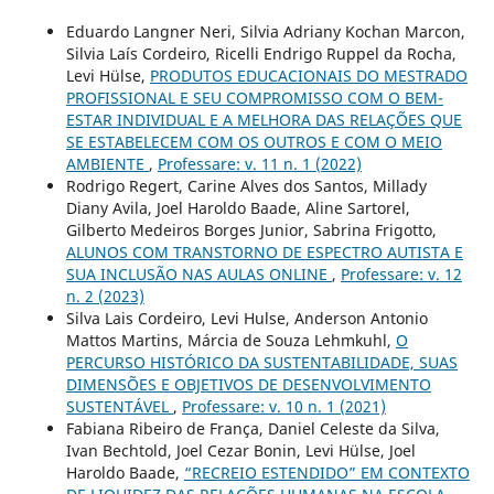
Eduardo Langner Neri, Silvia Adriany Kochan Marcon,
Silvia Laís Cordeiro, Ricelli Endrigo Ruppel da Rocha,
Levi Hülse,
PRODUTOS EDUCACIONAIS DO MESTRADO
PROFISSIONAL E SEU COMPROMISSO COM O BEM-
ESTAR INDIVIDUAL E A MELHORA DAS RELAÇÕES QUE
SE ESTABELECEM COM OS OUTROS E COM O MEIO
AMBIENTE
,
Professare: v. 11 n. 1 (2022)
Rodrigo Regert, Carine Alves dos Santos, Millady
Diany Avila, Joel Haroldo Baade, Aline Sartorel,
Gilberto Medeiros Borges Junior, Sabrina Frigotto,
ALUNOS COM TRANSTORNO DE ESPECTRO AUTISTA E
SUA INCLUSÃO NAS AULAS ONLINE
,
Professare: v. 12
n. 2 (2023)
Silva Lais Cordeiro, Levi Hulse, Anderson Antonio
Mattos Martins, Márcia de Souza Lehmkuhl,
O
PERCURSO HISTÓRICO DA SUSTENTABILIDADE, SUAS
DIMENSÕES E OBJETIVOS DE DESENVOLVIMENTO
SUSTENTÁVEL
,
Professare: v. 10 n. 1 (2021)
Fabiana Ribeiro de França, Daniel Celeste da Silva,
Ivan Bechtold, Joel Cezar Bonin, Levi Hülse, Joel
Haroldo Baade,
“RECREIO ESTENDIDO” EM CONTEXTO