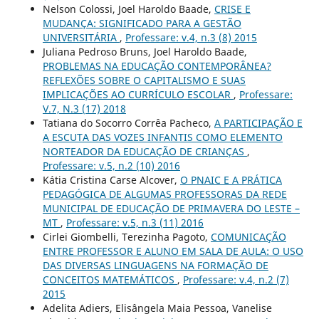
Nelson Colossi, Joel Haroldo Baade,
CRISE E
MUDANÇA: SIGNIFICADO PARA A GESTÃO
UNIVERSITÁRIA
,
Professare: v.4, n.3 (8) 2015
Juliana Pedroso Bruns, Joel Haroldo Baade,
PROBLEMAS NA EDUCAÇÃO CONTEMPORÂNEA?
REFLEXÕES SOBRE O CAPITALISMO E SUAS
IMPLICAÇÕES AO CURRÍCULO ESCOLAR
,
Professare:
V.7, N.3 (17) 2018
Tatiana do Socorro Corrêa Pacheco,
A PARTICIPAÇÃO E
A ESCUTA DAS VOZES INFANTIS COMO ELEMENTO
NORTEADOR DA EDUCAÇÃO DE CRIANÇAS
,
Professare: v.5, n.2 (10) 2016
Kátia Cristina Carse Alcover,
O PNAIC E A PRÁTICA
PEDAGÓGICA DE ALGUMAS PROFESSORAS DA REDE
MUNICIPAL DE EDUCAÇÃO DE PRIMAVERA DO LESTE –
MT
,
Professare: v.5, n.3 (11) 2016
Cirlei Giombelli, Terezinha Pagoto,
COMUNICAÇÃO
ENTRE PROFESSOR E ALUNO EM SALA DE AULA: O USO
DAS DIVERSAS LINGUAGENS NA FORMAÇÃO DE
CONCEITOS MATEMÁTICOS
,
Professare: v.4, n.2 (7)
2015
Adelita Adiers, Elisângela Maia Pessoa, Vanelise