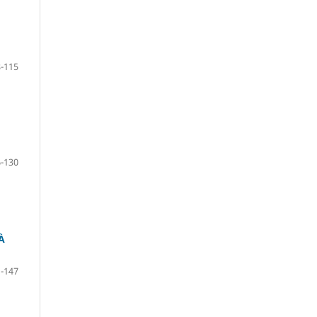
-115
-130
À
-147