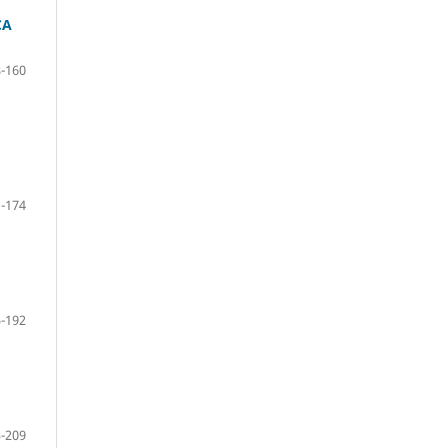
CA
-160
-174
-192
-209