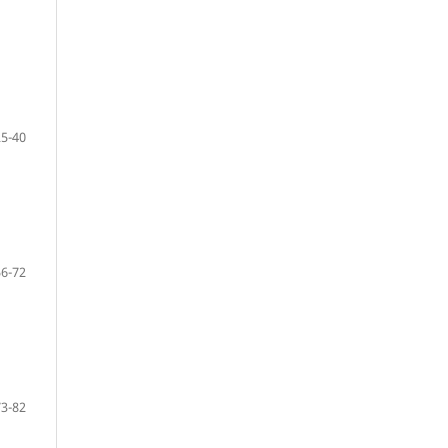
25-40
56-72
73-82