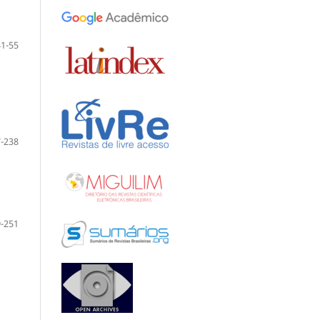
41-55
-238
-251