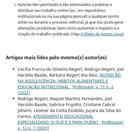
Autores têm permissão e são estimulados a publicar e
distribuir seu trabalho online (ex.: em repositórios
institucionais ou na sua página pessoal) a qualquer ponto
antes ou durante o processo editorial, já que isso pode gerar
alterações produtivas, bem como aumentar o impacto e a
citação do trabalho publicado (Veja
O Efeito do Acesso Livre
).
Artigos mais lidos pelo mesmo(s) autor(es)
Cecília Franco de Oliveira Regert, Rodrigo Regert, Joel
Haroldo Baade, Bárbara Regert dos Reis,
NUTRIÇÃO
NA ADOLESCÊNCIA: HÁBITOS ALIMENTARES E
EDUCAÇÃO NUTRICIONAL
,
Professare: v. 11 n. 2
(2022)
Rodrigo Regert, Raquel Martins Fernandes, Joel
Haroldo Baade, Sabrina Frigotto, Cristiane Cabral
Johann, Leomar da Costa Eslabão, Juçara da Silva do
Carmo,
ATENDIMENTO EDUCACIONAL
ESPECIALIZADO: O QUE É E PARA QUEM?
,
Professare:
v. 12 n. 1 (2023)