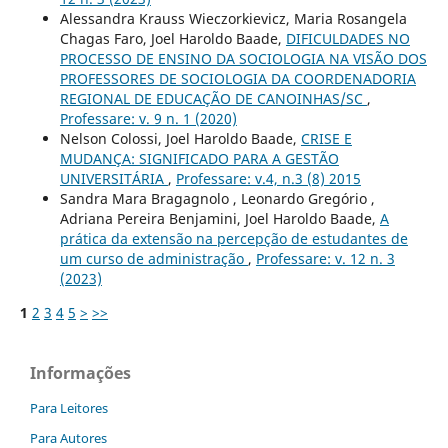
Alessandra Krauss Wieczorkievicz, Maria Rosangela
Chagas Faro, Joel Haroldo Baade,
DIFICULDADES NO
PROCESSO DE ENSINO DA SOCIOLOGIA NA VISÃO DOS
PROFESSORES DE SOCIOLOGIA DA COORDENADORIA
REGIONAL DE EDUCAÇÃO DE CANOINHAS/SC
,
Professare: v. 9 n. 1 (2020)
Nelson Colossi, Joel Haroldo Baade,
CRISE E
MUDANÇA: SIGNIFICADO PARA A GESTÃO
UNIVERSITÁRIA
,
Professare: v.4, n.3 (8) 2015
Sandra Mara Bragagnolo , Leonardo Gregório ,
Adriana Pereira Benjamini, Joel Haroldo Baade,
A
prática da extensão na percepção de estudantes de
um curso de administração
,
Professare: v. 12 n. 3
(2023)
1
2
3
4
5
>
>>
Informações
Para Leitores
Para Autores