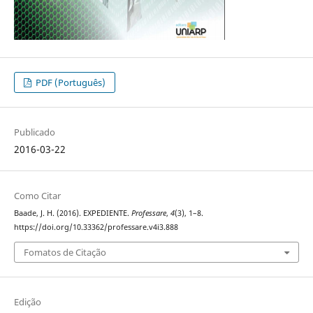
PDF (Português)
Publicado
2016-03-22
Como Citar
Baade, J. H. (2016). EXPEDIENTE.
Professare
,
4
(3), 1–8.
https://doi.org/10.33362/professare.v4i3.888
Fomatos de Citação
Edição