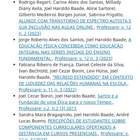
Rodrigo Regert, Carine Alves dos Santos, Millady
Diany Avila, Joel Haroldo Baade, Aline Sartorel,
Gilberto Medeiros Borges Junior, Sabrina Frigotto,
ALUNOS COM TRANSTORNO DE ESPECTRO AUTISTA E
SUA INCLUSÃO NAS AULAS ONLINE
,
Professare: v. 12
n. 2 (2023)
Jorge Roberto Alves dos Santos, Joel Haroldo Baade,
A
EDUCAÇÃO FÍSICA CONCEBIDA COMO EDUCAÇÃO
INTEGRAL NAS SÉRIES INICIAIS DO ENSINO
FUNDAMENTAL
,
Professare: v. 12 n. 3 (2023)
Fabiana Ribeiro de França, Daniel Celeste da Silva,
Ivan Bechtold, Joel Cezar Bonin, Levi Hülse, Joel
Haroldo Baade,
“RECREIO ESTENDIDO” EM CONTEXTO
DE LIQUIDEZ DAS RELAÇÕES HUMANAS NA ESCOLA
,
Professare: v. 11 n. 3 (2022)
Joel Cezar Bonin, Joel Haroldo Baade,
Sartre e a
Fundação de uma Ética para o nosso Tempo
,
Professare: v.2, n.2 (3) 2013
Sandra Mara Bragagnolo, Joel Haroldo Baade, André
Lucas Bueno,
PERCEPÇÕES DE ESTUDANTES SOBRE
COMPONENTES CURRICULARES OFERTADOS A
DISTÂNCIA EM CURSOS PRESENCIAIS
,
Professare: v.
12 n. 3 (2023)