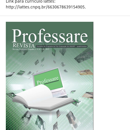
Link para currículo lattes:
http://lattes.cnpq.br/6630678639154905.