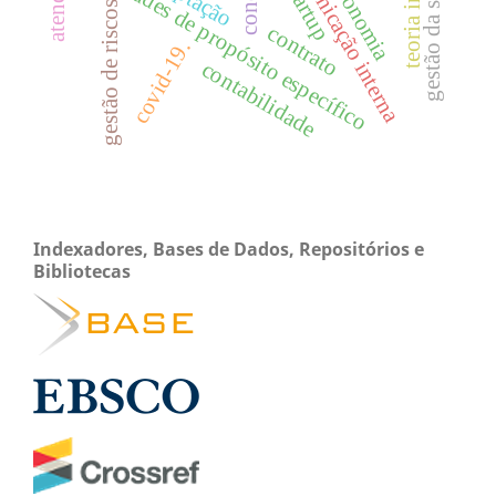
comunicação interna
sociedades de propósito específico
gestão da saúde
economia
gestão de riscos
contrato
covid-19.
contabilidade
Indexadores, Bases de Dados, Repositórios e
Bibliotecas