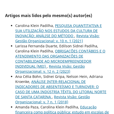
Artigos mais lidos pelo mesmo(s) autor(es)
Carolina Klein Padilha,
PESQUISA QUANTITATIVA E
SUA UTILIZAÇÃO NOS ESTUDOS DA CULTURA DE
INOVAÇÃO: ANÁLISE DO MÉTODO
,
Revista Visão:
Gestão Organizacional: v. 10 n. 1 (2021)
Larissa Fernanda Duarte, Edilson Sidnei Padilha,
Carolina Klein Padilha,
OBRIGAÇÕES CONTÁBEIS E O
ATENDIMENTO DAS ORGANIZAÇÕES DE
CONTABILIDADE AO MICROEMPREENDEDOR
INDIVIDUAL (MEI)
,
Revista Visão: Gestão
Organizacional: v. 12 n. 2 (2023)
Ana Célia Bohn, Sidnei Gripa, Nelson Hein, Adriana
Kroenke,
ANÁLISE INTER-RELACIONAL DE
INDICADORES DE ABSENTEÍSMO E TURNOVER: O
CASO DE UMA INDÚSTRIA TÊXTIL DO LITORAL NORTE
DE SANTA CATARINA
,
Revista Visão: Gestão
Organizacional: v. 7 n. 1 (2018)
Amanda Paza, Carolina Klein Padilha,
Educação
financeira como política pública: estudo em escolas de