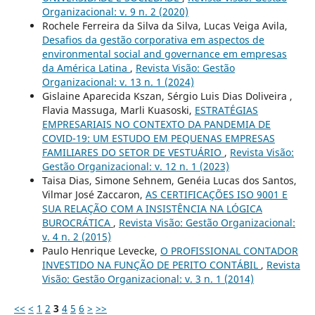
Organizacional: v. 9 n. 2 (2020)
Rochele Ferreira da Silva da Silva, Lucas Veiga Avila,
Desafios da gestão corporativa em aspectos de
environmental social and governance em empresas
da América Latina
,
Revista Visão: Gestão
Organizacional: v. 13 n. 1 (2024)
Gislaine Aparecida Kszan, Sérgio Luis Dias Doliveira ,
Flavia Massuga, Marli Kuasoski,
ESTRATÉGIAS
EMPRESARIAIS NO CONTEXTO DA PANDEMIA DE
COVID-19: UM ESTUDO EM PEQUENAS EMPRESAS
FAMILIARES DO SETOR DE VESTUÁRIO
,
Revista Visão:
Gestão Organizacional: v. 12 n. 1 (2023)
Taisa Dias, Simone Sehnem, Genéia Lucas dos Santos,
Vilmar José Zaccaron,
AS CERTIFICAÇÕES ISO 9001 E
SUA RELAÇÃO COM A INSISTÊNCIA NA LÓGICA
BUROCRÁTICA
,
Revista Visão: Gestão Organizacional:
v. 4 n. 2 (2015)
Paulo Henrique Levecke,
O PROFISSIONAL CONTADOR
INVESTIDO NA FUNÇÃO DE PERITO CONTÁBIL
,
Revista
Visão: Gestão Organizacional: v. 3 n. 1 (2014)
<<
<
1
2
3
4
5
6
>
>>