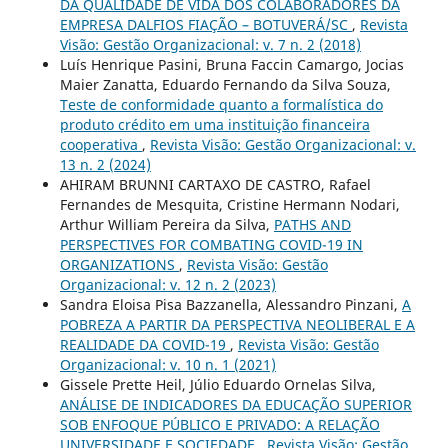
DA QUALIDADE DE VIDA DOS COLABORADORES DA
EMPRESA DALFIOS FIAÇÃO – BOTUVERÁ/SC
,
Revista
Visão: Gestão Organizacional: v. 7 n. 2 (2018)
Luís Henrique Pasini, Bruna Faccin Camargo, Jocias
Maier Zanatta, Eduardo Fernando da Silva Souza,
Teste de conformidade quanto a formalística do
produto crédito em uma instituição financeira
cooperativa
,
Revista Visão: Gestão Organizacional: v.
13 n. 2 (2024)
AHIRAM BRUNNI CARTAXO DE CASTRO, Rafael
Fernandes de Mesquita, Cristine Hermann Nodari,
Arthur William Pereira da Silva,
PATHS AND
PERSPECTIVES FOR COMBATING COVID-19 IN
ORGANIZATIONS
,
Revista Visão: Gestão
Organizacional: v. 12 n. 2 (2023)
Sandra Eloisa Pisa Bazzanella, Alessandro Pinzani,
A
POBREZA A PARTIR DA PERSPECTIVA NEOLIBERAL E A
REALIDADE DA COVID-19
,
Revista Visão: Gestão
Organizacional: v. 10 n. 1 (2021)
Gissele Prette Heil, Júlio Eduardo Ornelas Silva,
ANÁLISE DE INDICADORES DA EDUCAÇÃO SUPERIOR
SOB ENFOQUE PÚBLICO E PRIVADO: A RELAÇÃO
UNIVERSIDADE E SOCIEDADE
,
Revista Visão: Gestão