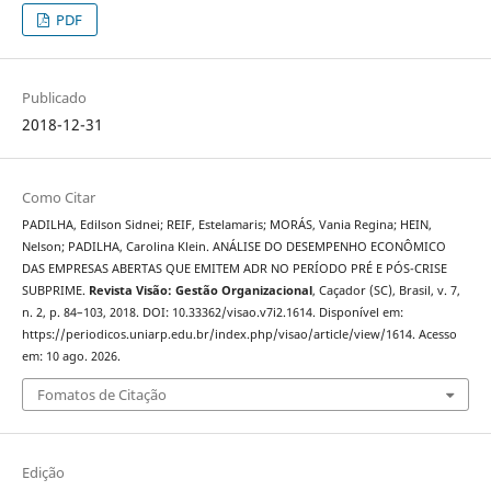
PDF
Publicado
2018-12-31
Como Citar
PADILHA, Edilson Sidnei; REIF, Estelamaris; MORÁS, Vania Regina; HEIN,
Nelson; PADILHA, Carolina Klein. ANÁLISE DO DESEMPENHO ECONÔMICO
DAS EMPRESAS ABERTAS QUE EMITEM ADR NO PERÍODO PRÉ E PÓS-CRISE
SUBPRIME.
Revista Visão: Gestão Organizacional
, Caçador (SC), Brasil, v. 7,
n. 2, p. 84–103, 2018. DOI: 10.33362/visao.v7i2.1614. Disponível em:
https://periodicos.uniarp.edu.br/index.php/visao/article/view/1614. Acesso
em: 10 ago. 2026.
Fomatos de Citação
Edição