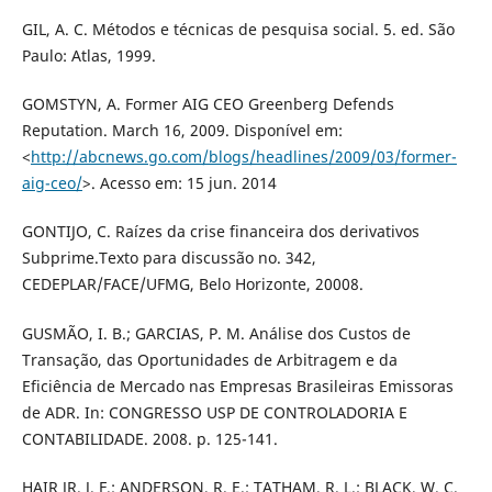
GIL, A. C. Métodos e técnicas de pesquisa social. 5. ed. São
Paulo: Atlas, 1999.
GOMSTYN, A. Former AIG CEO Greenberg Defends
Reputation. March 16, 2009. Disponível em:
<
http://abcnews.go.com/blogs/headlines/2009/03/former-
aig-ceo/
>. Acesso em: 15 jun. 2014
GONTIJO, C. Raízes da crise financeira dos derivativos
Subprime.Texto para discussão no. 342,
CEDEPLAR/FACE/UFMG, Belo Horizonte, 20008.
GUSMÃO, I. B.; GARCIAS, P. M. Análise dos Custos de
Transação, das Oportunidades de Arbitragem e da
Eficiência de Mercado nas Empresas Brasileiras Emissoras
de ADR. In: CONGRESSO USP DE CONTROLADORIA E
CONTABILIDADE. 2008. p. 125-141.
HAIR JR. J. F.; ANDERSON, R. E.; TATHAM, R. L.; BLACK, W. C.