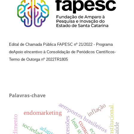
Edital de Chamada Pública FAPESC nº 21/2022
-
Programa
de
Apoio e
Incentivo à Consolidação de Periódicos
Científicos
-
Termo de Outorga nº
2022TR1805
Palavras-chave
aeroportos brasileiros
inflação
teoria institucional.
endomarketing
atendimento
concessões
lean startup
adaptação