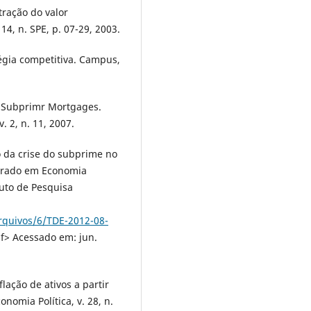
tração do valor
14, n. SPE, p. 07-29, 2003.
tégia competitiva. Campus,
of Subprimr Mortgages.
. 2, n. 11, 2007.
o da crise do subprime no
strado em Economia
tuto de Pesquisa
arquivos/6/TDE-2012-08-
f> Acessado em: jun.
flação de ativos a partir
nomia Política, v. 28, n.