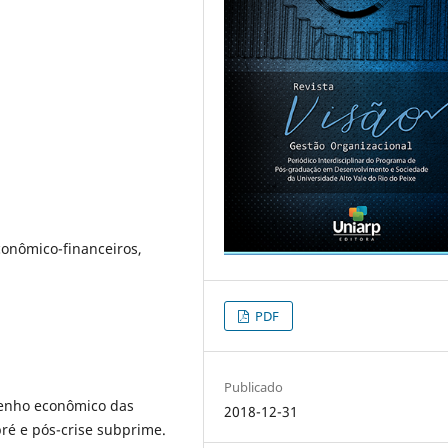
conômico-financeiros,
PDF
Publicado
penho econômico das
2018-12-31
é e pós-crise subprime.