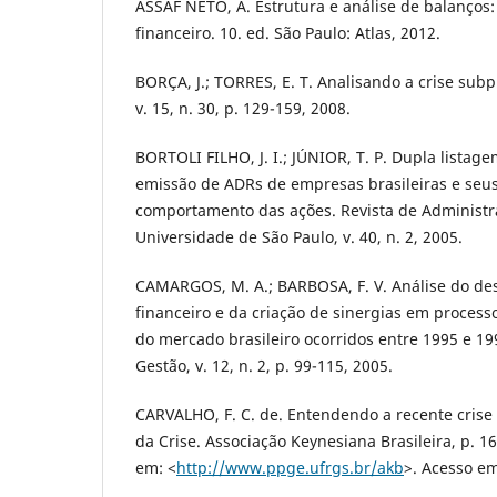
ASSAF NETO, A. Estrutura e análise de balanço
financeiro. 10. ed. São Paulo: Atlas, 2012.
BORÇA, J.; TORRES, E. T. Analisando a crise sub
v. 15, n. 30, p. 129-159, 2008.
BORTOLI FILHO, J. I.; JÚNIOR, T. P. Dupla listage
emissão de ADRs de empresas brasileiras e seu
comportamento das ações. Revista de Administr
Universidade de São Paulo, v. 40, n. 2, 2005.
CAMARGOS, M. A.; BARBOSA, F. V. Análise do d
financeiro e da criação de sinergias em process
do mercado brasileiro ocorridos entre 1995 e 19
Gestão, v. 12, n. 2, p. 99-115, 2005.
CARVALHO, F. C. de. Entendendo a recente crise 
da Crise. Associação Keynesiana Brasileira, p. 16
em: <
http://www.ppge.ufrgs.br/akb
>. Acesso em