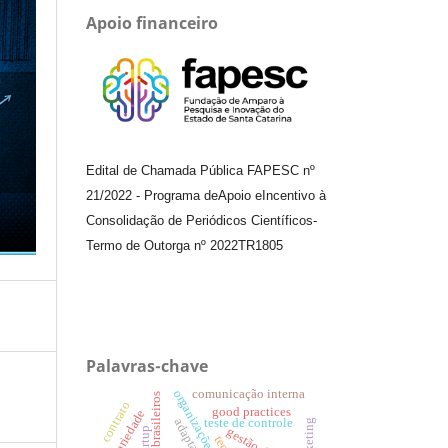
Apoio financeiro
Edital de Chamada Pública FAPESC nº
21/2022
-
Programa de
Apoio e
Incentivo à
Consolidação de Periódicos
Científicos
-
Termo de Outorga nº
2022TR1805
Palavras-chave
comunicação interna
organizações híbridas.
contrato
good practices
solidariedade
teste de controle
adaptação