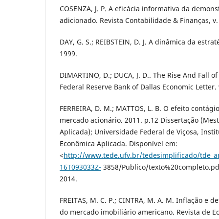
COSENZA, J. P. A eficácia informativa da demons
adicionado. Revista Contabilidade & Finanças, v. 
DAY, G. S.; REIBSTEIN, D. J. A dinâmica da estra
1999.
DIMARTINO, D.; DUCA, J. D.. The Rise And Fall 
Federal Reserve Bank of Dallas Economic Letter. v
FERREIRA, D. M.; MATTOS, L. B. O efeito contági
mercado acionário. 2011. p.12 Dissertação (Me
Aplicada); Universidade Federal de Viçosa, Insti
Econômica Aplicada. Disponível em:
<
http://www.tede.ufv.br/tedesimplificado/tde_
16T093033Z-
3858/Publico/texto%20completo.pd
2014.
FREITAS, M. C. P.; CINTRA, M. A. M. Inflação e de
do mercado imobiliário americano. Revista de Eco