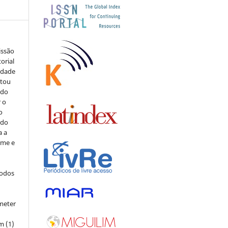
issão
orial
sidade
stou
 do
r o
o
 do
a a
ome e
todos
meter
m (1)