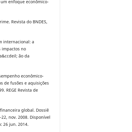
s: um enfoque econômico-
prime. Revista do BNDES,
m internacional: a
s impactos no
a&ccdeil; ão da
esempenho econômico-
os de fusões e aquisições
99. REGE Revista de
financeira global. Dossiê
-22, nov. 2008. Disponível
: 26 jun. 2014.