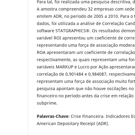
Para tal, foi realizada uma pesquisa descritiva,
A amostra compreendeu 32 empresas com sede 
emitem ADR, no período de 2005 a 2010. Para o 
dados, foi utilizada a análise de Correlação Can
software STATGRAPHICS®. Os resultados demon
variável ROI apresentou um coeficiente de corre
representando uma força de associação moderad
ROA apresentaram um coeficiente de correlação
respectivamente, as quais representam uma forç
variáveis MARKUP e Lucro por Ação apresentara
correlação de 0,901484 e 0,984087, respectivame
representam uma força de associação muito fort
pesquisa apontam que não houve oscilações n
financeiro no período antes da crise em relação
subprime.
Palavras-Chave
: Crise Financeira. Indicadores 
American Depositary Receipt (ADR).