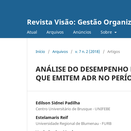
Revista Visão: Gestão Organi
Atual
Arquivos
Anúncios
Sobre
Início
/
Arquivos
/
v. 7 n. 2 (2018)
/
Artigos
ANÁLISE DO DESEMPENHO 
QUE EMITEM ADR NO PERÍO
Edilson Sidnei Padilha
Centro Universitário de Brusque - UNIFEBE
Estelamaris Reif
Universidade Regional de Blumenau - FURB