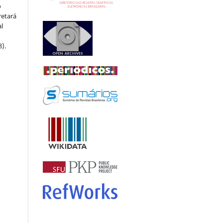
o
retará
l
8).