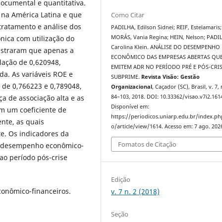
 documental e quantitativa.
na América Latina e que
Como Citar
tratamento e análise dos
PADILHA, Edilson Sidnei; REIF, Estelamaris;
ônica com utilização do
MORÁS, Vania Regina; HEIN, Nelson; PADI
Carolina Klein. ANÁLISE DO DESEMPENHO
straram que apenas a
ECONÔMICO DAS EMPRESAS ABERTAS QU
lação de 0,620948,
EMITEM ADR NO PERÍODO PRÉ E PÓS-CRI
a. As variáveis ROE e
SUBPRIME.
Revista Visão: Gestão
 de 0,766223 e 0,789048,
Organizacional
, Caçador (SC), Brasil, v. 7, 
a de associação alta e as
84–103, 2018. DOI: 10.33362/visao.v7i2.161
Disponível em:
m um coeficiente de
https://periodicos.uniarp.edu.br/index.ph
nte, as quais
o/article/view/1614. Acesso em: 7 ago. 202
e. Os indicadores da
Fomatos de Citação
o desempenho econômico-
 ao período pós-crise
Edição
Econômico-financeiros.
v. 7 n. 2 (2018)
Seção