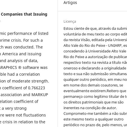
Artigos
 Companies that Issuing
e
Licença
Estou ciente de que, através da subm
mic performance of listed
voluntária de meu texto ao corpo edit
da revista Visão, editada pela Univer
ime crisis. For such a
Alto Vale do Rio do Peixe - UNIARP, e
rch was conducted. The
concedendo à Universidade Alto Vale
n America and issuing
Rio do Peixe a autorização de publica
nd analysis of data,
respectivo texto na revista a título nã
TGRAPHICS ® software was
oneroso e declarando a originalidade
texto e sua não submissão simultane
ble had a correlation
qualquer outro periódico, em meu n
tion of moderate strength.
em nome dos demais coautores, se
coefficient of 0.766223
eventualmente existirem.Reitero que
ng association and MARKUP
permaneço como legítimo titular de 
ation coefficient of
os direitos patrimoniais que me são
inerentes na condição de autor.
 a very strong
Comprometo-me também a não sub
ere were not fluctuations
este mesmo texto a qualquer outro
crisis in relation to the
periódico no prazo de, pelo menos, u