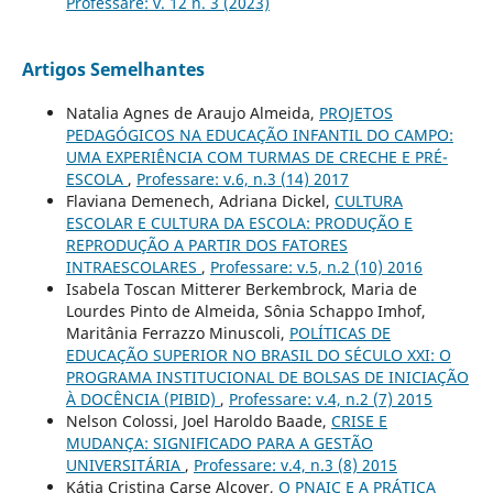
Professare: v. 12 n. 3 (2023)
Artigos Semelhantes
Natalia Agnes de Araujo Almeida,
PROJETOS
PEDAGÓGICOS NA EDUCAÇÃO INFANTIL DO CAMPO:
UMA EXPERIÊNCIA COM TURMAS DE CRECHE E PRÉ-
ESCOLA
,
Professare: v.6, n.3 (14) 2017
Flaviana Demenech, Adriana Dickel,
CULTURA
ESCOLAR E CULTURA DA ESCOLA: PRODUÇÃO E
REPRODUÇÃO A PARTIR DOS FATORES
INTRAESCOLARES
,
Professare: v.5, n.2 (10) 2016
Isabela Toscan Mitterer Berkembrock, Maria de
Lourdes Pinto de Almeida, Sônia Schappo Imhof,
Maritânia Ferrazzo Minuscoli,
POLÍTICAS DE
EDUCAÇÃO SUPERIOR NO BRASIL DO SÉCULO XXI: O
PROGRAMA INSTITUCIONAL DE BOLSAS DE INICIAÇÃO
À DOCÊNCIA (PIBID)
,
Professare: v.4, n.2 (7) 2015
Nelson Colossi, Joel Haroldo Baade,
CRISE E
MUDANÇA: SIGNIFICADO PARA A GESTÃO
UNIVERSITÁRIA
,
Professare: v.4, n.3 (8) 2015
Kátia Cristina Carse Alcover,
O PNAIC E A PRÁTICA