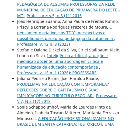
PEDAGÓGICA DE ALGUMAS PROFESSORAS DA REDE
MUNICIPAL DE EDUCAÇÃO DE PRIMAVERA DO LESTE –
MT
,
Professare: v.5, n.3 (11) 2016
João Henrique Suanno, Anna Paula de Freitas Rufino,
Priscylla Lorrana Rodrigues Prazeres de Moura,
O
pensamento criativo e as TDIC: perspectivas e
possiblidades para uma pedagogia da autonomia
,
Professare: v. 12 n. 3 (2023)
Stefanie Daiane Dickel da Silva, Sirlei Stallbaum Klein,
Luana da Silva,
Inteligência artificial, atuação e
mediação docente: uma abordagem crítica e
humanizada da educação contemporânea
,
Professare: v. 15 n. 1 (2026): PROFESSARE
Juliana Pedroso Bruns, Joel Haroldo Baade,
PROBLEMAS NA EDUCAÇÃO CONTEMPORÂNEA?
REFLEXÕES SOBRE O CAPITALISMO E SUAS
IMPLICAÇÕES AO CURRÍCULO ESCOLAR
,
Professare:
V.7, N.3 (17) 2018
Sonia Schappo Imhof, Maria de Lourdes Pinto de
Almeida, Isabela Toscan Mitterer, Maritania Ferrazzo
Minuscoli,
A EDUCAÇÃO PROFISSIONALIZANTE NO
BRASIL E EM SANTA CATARINA: HISTÓRICO E UMA