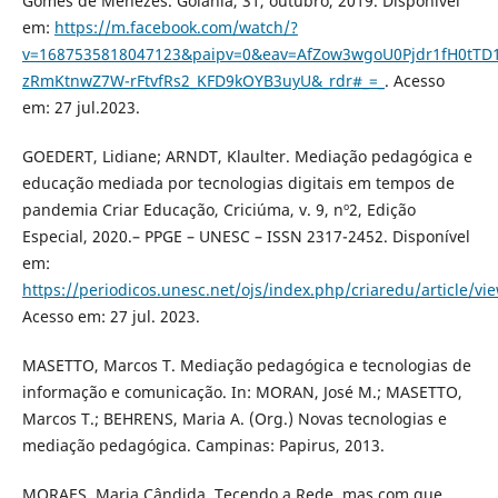
Gomes de Menezes. Goiânia, 31, outubro, 2019. Disponível
em:
https://m.facebook.com/watch/?
v=1687535818047123&paipv=0&eav=AfZow3wgoU0Pjdr1fH0tTD1
zRmKtnwZ7W-rFtvfRs2_KFD9kOYB3uyU&_rdr#_=_
. Acesso
em: 27 jul.2023.
GOEDERT, Lidiane; ARNDT, Klaulter. Mediação pedagógica e
educação mediada por tecnologias digitais em tempos de
pandemia Criar Educação, Criciúma, v. 9, nº2, Edição
Especial, 2020.– PPGE – UNESC – ISSN 2317-2452. Disponível
em:
https://periodicos.unesc.net/ojs/index.php/criaredu/article/vi
Acesso em: 27 jul. 2023.
MASETTO, Marcos T. Mediação pedagógica e tecnologias de
informação e comunicação. In: MORAN, José M.; MASETTO,
Marcos T.; BEHRENS, Maria A. (Org.) Novas tecnologias e
mediação pedagógica. Campinas: Papirus, 2013.
MORAES, Maria Cândida. Tecendo a Rede, mas com que