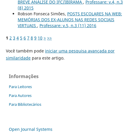
BREVE ANÁLISE DO IFC/IBIRAMA
,
Professare: v.4, n.3
(8) 2015
Robson Fonseca Simões,
POSTS ESCOLARES NA WEB:
MEMÓRIAS DOS EX-ALUNOS NAS REDES SOCIAIS
VIRTUAIS
,
Professare: v.5, n.3 (11) 2016
1
2
3
4
5
6
7
8
9
10
>
>>
Você também pode
iniciar uma pesquisa avançada por
similaridade
para este artigo.
Informações
Para Leitores
Para Autores
Para Bibliotecários
Open Journal Systems